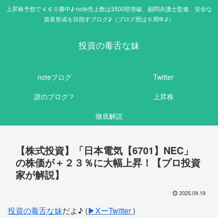
上昇株予想で４６０勝中♪ note売上数は3500部突破、顧問弁護士監修、安全な
資産形成を目指すブログ♪（ブログ歴は６周年♪）
投資の毒舌な妹
noteブログ
Twitter
誰のブログ？
上昇株
徹底解説
【株式投資】「日本電気【6701】NEC」
の株価が＋２３％に大幅上昇！【プロ投資
家が解説】
2025.09.19
投資の毒舌な妹
だよ♪ (
▶XーTwitter
)