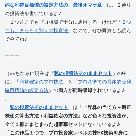
的な利確目標値の設定方法の、最後オマケ章
」
に、２通り
の投資法を書いているよ♪
「１つ片方でもプロ相場で十分に通用する」けれど「
２つ
とも、まったく別々の投資法
」なので、ぜひ両方とも読ん
でみてね♪
ーーー
（※※ちなみに現在は
「
私の投資法そのままセット
」
の中
に、「
利益確定のプロ技法
」と「
プロ基準での具体的な利
確目標値の設定方法
」の
両方が同時収録
されているよ♪
.
「
私の投資法そのままセット
」
は
「上昇株の当て方＋適正
株価の算出方法＋利益確定の方法」など色々な投資法が、
全て１冊にまとまった超豪華セット
になっているよ♪
「この作品１つで、プロ投資家レベルの株FX技術を身に