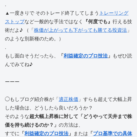
.
▲一度きりで そのトレード終了してしまう
トレーリング
ストップ
など一般的な手法ではなく
『何度でも』
行える技
術だよ♪ （「
株価が上がっても下がっても勝てる投資法
」
のような別新種のため。）
.
もし面白そうだったら、
「
利益確定のプロ技法
」
もぜひ読
んでみてね♪
ーーー
◯もしブログ紹介株が「
適正株価
」すらも超えて大幅上昇
した場合は、どうしたら良いだろうか？
そのような
超大幅上昇株に対して「どうやって天井まで株
価を持ち続けるのか？」
の方法は、
すでに
「
利益確定のプロ技法
」
または
「
プロ基準での具体