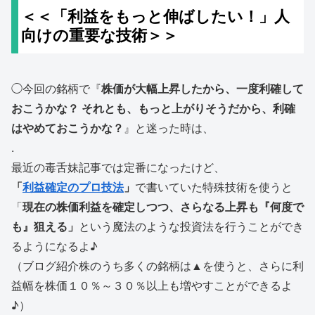
＜＜「利益をもっと伸ばしたい！」人
向けの重要な技術＞＞
◯今回の銘柄で『
株価が大幅上昇したから、一度利確して
おこうかな？ それとも、もっと上がりそうだから、利確
はやめておこうかな？
』と迷った時は、
.
最近の毒舌妹記事では定番になったけど、
「
利益確定のプロ技法
」
で書いていた特殊技術を使うと
「
現在の株価利益を確定しつつ、さらなる上昇も『何度で
も』狙える」
という魔法のような投資法を行うことができ
るようになるよ♪
（ブログ紹介株のうち多くの銘柄は▲を使うと、さらに利
益幅を株価１０％～３０％以上も増やすことができるよ
♪）