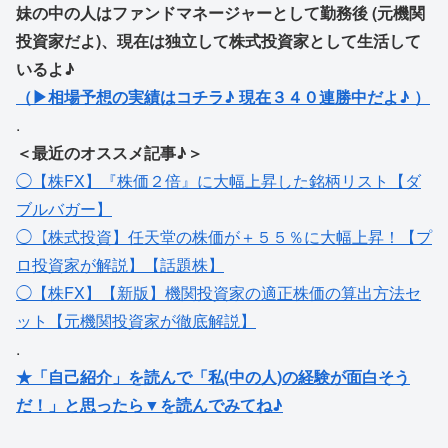
妹の中の人はファンドマネージャーとして勤務後 (元機関
投資家だよ)、現在は独立して株式投資家として生活して
いるよ♪
（▶相場予想の実績はコチラ♪ 現在３４０連勝中だよ♪ ）
.
＜最近のオススメ記事♪＞
◯【株FX】『株価２倍』に大幅上昇した銘柄リスト【ダ
ブルバガー】
◯【株式投資】任天堂の株価が＋５５％に大幅上昇！【プ
ロ投資家が解説】【話題株】
◯【株FX】【新版】機関投資家の適正株価の算出方法セ
ット【元機関投資家が徹底解説】
.
★「自己紹介」を読んで「私(中の人)の経験が面白そう
だ！」と思ったら▼を読んでみてね♪