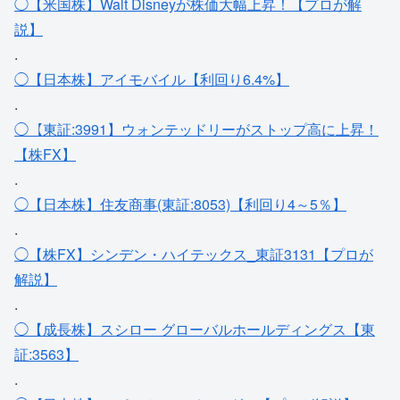
◯【米国株】Walt Disneyが株価大幅上昇！【プロが解
説】
.
◯【日本株】アイモバイル【利回り6.4%】
.
◯【東証:3991】ウォンテッドリーがストップ高に上昇！
【株FX】
.
◯【日本株】住友商事(東証:8053)【利回り4～5％】
.
◯【株FX】シンデン・ハイテックス_東証3131【プロが
解説】
.
◯【成長株】スシロー グローバルホールディングス【東
証:3563】
.