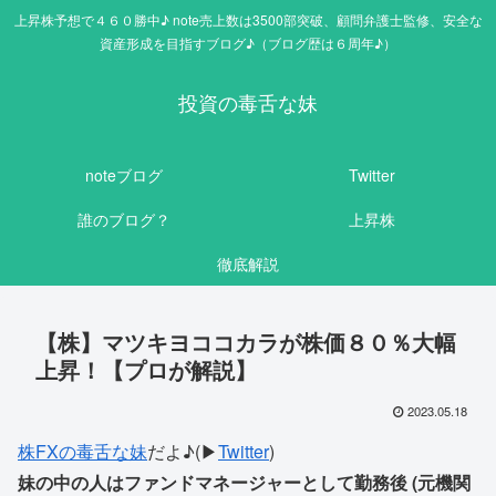
上昇株予想で４６０勝中♪ note売上数は3500部突破、顧問弁護士監修、安全な
資産形成を目指すブログ♪（ブログ歴は６周年♪）
投資の毒舌な妹
noteブログ
Twitter
誰のブログ？
上昇株
徹底解説
【株】マツキヨココカラが株価８０％大幅
上昇！【プロが解説】
2023.05.18
株FXの毒舌な妹
だよ♪(▶
Twitter
)
妹の中の人はファンドマネージャーとして勤務後 (元機関