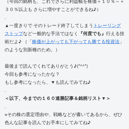
（今回の銘柄も、これでさらに利益幅を株価＋１０％～＋
３０％以上も さらに増やすことができるね♪）
.
▲一度きりで そのトレード終了してしまう
トレーリング
ストップ
など一般的な手法ではなく
『何度でも』
行える技
術だよ♪ （「
株価が上がっても下がっても勝てる投資法
」
のような別新種のため。）
最後まで読んでくれてありがとう♪(*^^*)
今回も参考になったかな？
もし参考になったら、▼も読んでみてね♪
.
＜以下、今までの１６０連勝記事＆銘柄リスト▼＞
.
※その株の選定理由や、戦略などが書いてあるから、ぜひ
色んな記事を読んでお手本にしてみてね♪