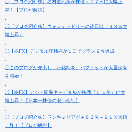
◯【ブログ紹介株】名村造船所が株価＋７７％に大幅上
昇！【プロが解説】
.
◯【ブログ紹介株】ウォンテッドリーの後日談（３３％大
幅上昇）
.
◯【株FX】デジタル庁銘柄が１日でプラス９％達成
.
◯このブログが先出しした銘柄を、バフェットが大量保有
を開始！
.
◯【株FX】アジア開発キャピタルが株価『５.５倍』に大
幅上昇！【日本一株価の安い会社】
.
◯【ブログ紹介株】ワンキャリアが＋６２％～９１％大幅
上昇！【プロが解説】