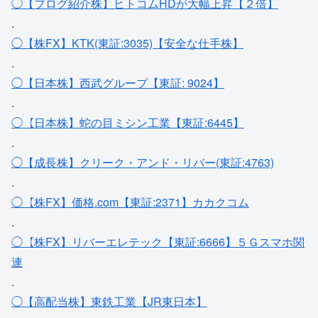
◯【ブログ紹介株】ヒトコムHDが大幅上昇【２倍】
.
◯【株FX】KTK(東証:3035)【安全な仕手株】
.
◯【日本株】西武グループ【東証: 9024】
.
◯【日本株】蛇の目ミシン工業【東証:6445】
.
◯【成長株】クリーク・アンド・リバー(東証:4763)
.
◯【株FX】価格.com【東証:2371】カカクコム
.
◯【株FX】リバーエレテック【東証:6666】５Ｇスマホ関
連
.
◯【高配当株】東鉄工業【JR東日本】