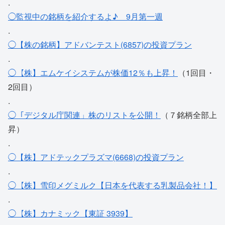
.
◯監視中の銘柄を紹介するよ♪ 9月第一週
.
◯【株の銘柄】アドバンテスト(6857)の投資プラン
.
◯【株】エムケイシステムが株価12％も上昇！
（1回目・
2回目）
.
◯「デジタル庁関連」株のリストを公開！
（７銘柄全部上
昇）
.
◯【株】アドテックプラズマ(6668)の投資プラン
.
◯【株】雪印メグミルク【日本を代表する乳製品会社！】
.
◯【株】カナミック【東証 3939】