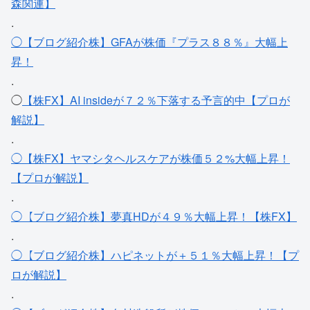
森関連】
.
◯【ブログ紹介株】GFAが株価『プラス８８％』大幅上
昇！
.
◯
【株FX】AI insideが７２％下落する予言的中【プロが
解説】
.
◯【株FX】ヤマシタヘルスケアが株価５２%大幅上昇！
【プロが解説】
.
◯【ブログ紹介株】夢真HDが４９％大幅上昇！【株FX】
.
◯【ブログ紹介株】ハピネットが＋５１％大幅上昇！【プ
ロが解説】
.