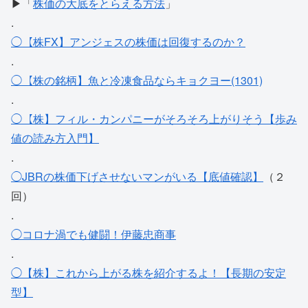
▶「
株価の大底をとらえる方法
」
.
◯【株FX】アンジェスの株価は回復するのか？
.
◯【株の銘柄】魚と冷凍食品ならキョクヨー(1301)
.
◯【株】フィル・カンパニーがそろそろ上がりそう【歩み
値の読み方入門】
.
◯JBRの株価下げさせないマンがいる【底値確認】
（２
回）
.
◯コロナ渦でも健闘！伊藤忠商事
.
◯【株】これから上がる株を紹介するよ！【長期の安定
型】