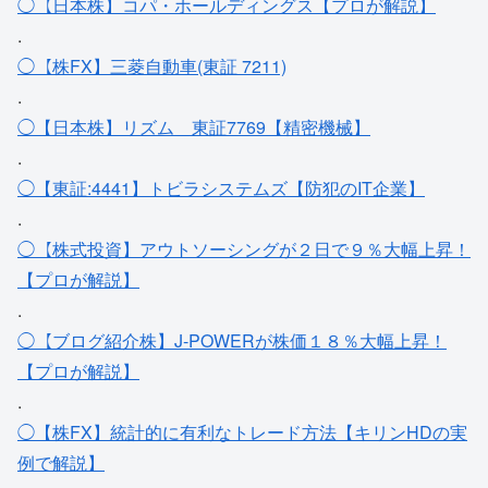
◯【日本株】コパ・ホールディングス【プロが解説】
.
◯【株FX】三菱自動車(東証 7211)
.
◯【日本株】リズム＿東証7769【精密機械】
.
◯【東証:4441】トビラシステムズ【防犯のIT企業】
.
◯【株式投資】アウトソーシングが２日で９％大幅上昇！
【プロが解説】
.
◯【ブログ紹介株】J-POWERが株価１８％大幅上昇！
【プロが解説】
.
◯【株FX】統計的に有利なトレード方法【キリンHDの実
例で解説】