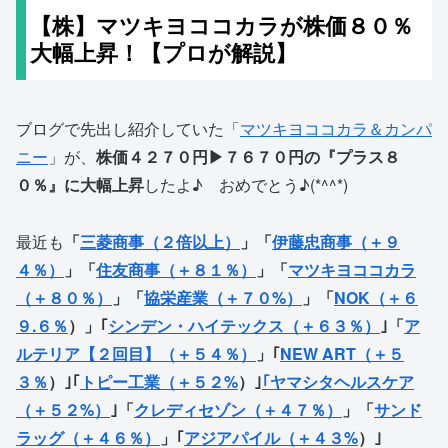
【株】マツキヨココカラが株価８０％
大幅上昇！【プロが解説】
ブログで先出し紹介していた「
マツキヨココカラ＆カンパ
ニー
」が、
株価４２７０円▶７６７０円の『プラス８
０％』に大幅上昇
したよ♪ おめでとう♪(*^^*)
最近も
「
三菱商事（２倍以上）
」「
伊藤忠商事（＋９
４％）
」「
住友商事（＋８１％）
」「
マツキヨココカラ
（＋８０％）
」「
協栄産業（＋７０%）
」「
NOK（＋６
９.６％
）」｢
シンデン・ハイテックス（＋６３％）
｣「
ア
ルテリア【２回目】（＋５４％）
」｢
NEW ART（＋５
３％
）｣｢
トピー工業（＋５２%
）｣
｢ヤマシタヘルスケア
（＋５２%）
｣「
クレディセゾン（＋４７％）
」「
サンド
ラッグ（＋４６％）
」｢
アジアパイル（＋４３%
）｣