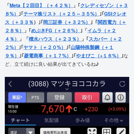
「
Meta【２回目】（＋４２％）
」｢
クレディセゾン（＋３
８%）
｣｢
テーマ株リスト（＋２５～３５%）
｣｢
GSIクレオ
ス（＋３３％
）｣｢
岡三証券（＋３２%）
｣「
関西電力（＋
２８％）
」｢
めぶきFG（＋２６%）
｣「
イムラ（＋２
４％）
」「
積水ハウス（＋２３％）
」｢
スカパー（＋２
２%）
｣｢
ヤマト（＋２０%）
｣｢
山陽特殊製鋼（＋１
９％）
｣｢
菱電商事（＋１７%）
｣｢
やまびこ（+１６%）
｣
な
ど、立て続けに良い結果が出てきているね♪