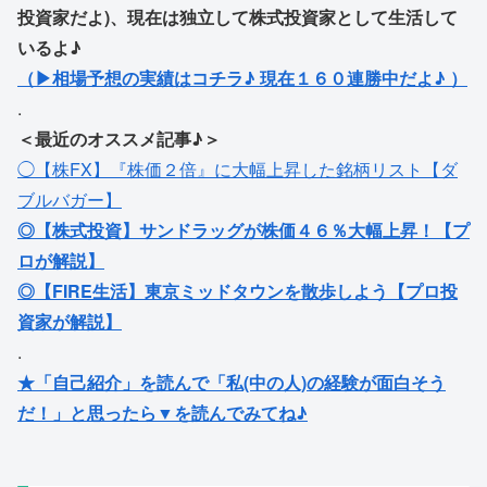
投資家だよ)、現在は独立して株式投資家として生活して
いるよ♪
（▶相場予想の実績はコチラ♪ 現在１６０連勝中だよ♪ ）
.
＜最近のオススメ記事♪＞
◯【株FX】『株価２倍』に大幅上昇した銘柄リスト【ダ
ブルバガー】
◎【株式投資】サンドラッグが株価４６％大幅上昇！【プ
ロが解説】
◎【FIRE生活】東京ミッドタウンを散歩しよう【プロ投
資家が解説】
.
★「自己紹介」を読んで「私(中の人)の経験が面白そう
だ！」と思ったら▼を読んでみてね♪