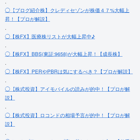
.
◯【ブログ紹介株】クレディセゾンが株価４７%大幅上
昇！【プロが解説】
.
◯【株FX】医療株リストが大幅上昇中♪
.
◯【株FX】BBS(東証:9658)が大幅上昇！【成長株】
.
◯【株FX】PERやPBRは気にするべき？【プロが解説】
.
◯【株式投資】アイモバイルの読みが的中！【プロが解
説】
.
◯【株式投資】ロコンドの相場予言が的中！【プロが解
説】
.