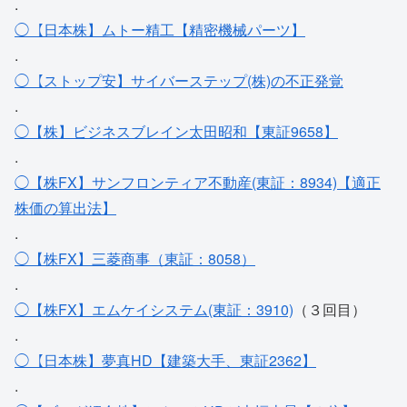
.
◯【日本株】ムトー精工【精密機械パーツ】
.
◯【ストップ安】サイバーステップ(株)の不正発覚
.
◯【株】ビジネスブレイン太田昭和【東証9658】
.
◯【株FX】サンフロンティア不動産(東証：8934)【適正
株価の算出法】
.
◯【株FX】三菱商事（東証：8058）
.
◯【株FX】エムケイシステム(東証：3910)
（３回目）
.
◯【日本株】夢真HD【建築大手、東証2362】
.