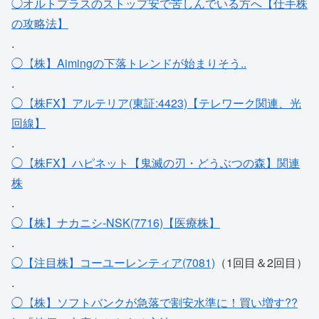
◯オルトプラスのストップ安で苦しんでいる方へ【仕手株
の攻略法】
.
◯【株】Aimingの下落トレンドが始まりそう..
.
◯【株FX】アルテリア(東証:4423)【テレワーク関連、光
回線】
.
◯【株FX】ハピネット【鬼滅の刃・どうぶつの森】関連
株
.
◯【株】ナカニシ-NSK(7716)【医療株】
.
◯【注目株】コーユーレンティア(7081)
（1回目＆2回目）
.
◯【株】ソフトバンクが急落で割安水準に！買い増す??