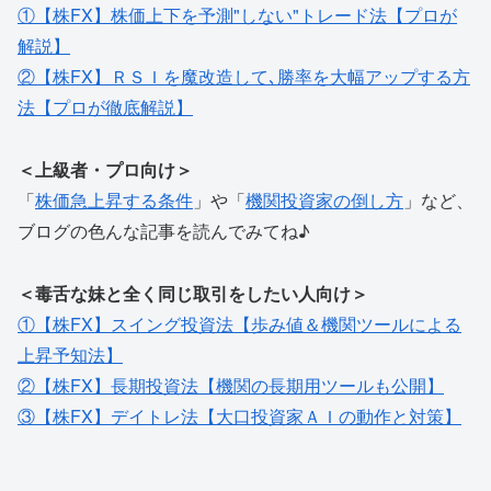
①【株FX】株価上下を予測"しない"トレード法【プロが
解説】
②【株FX】ＲＳＩを魔改造して､勝率を大幅アップする方
法【プロが徹底解説】
＜上級者・プロ向け＞
「
株価急上昇する条件
」や「
機関投資家の倒し方
」など、
ブログの色んな記事を読んでみてね♪
＜毒舌な妹と全く同じ取引をしたい人向け＞
①【株FX】スイング投資法【歩み値＆機関ツールによる
上昇予知法】
②【株FX】長期投資法【機関の長期用ツールも公開】
③【株FX】デイトレ法【大口投資家ＡＩの動作と対策】