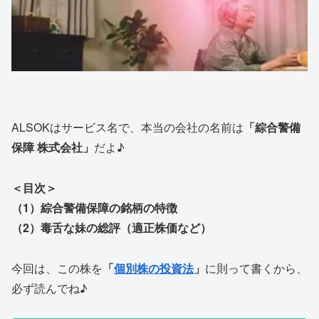
ALSOKはサービス名で、本当の会社の名前は
「綜合警備
保障 株式会社」
だよ♪
＜目次＞
（1）綜合警備保障の銘柄の特徴
（2）毒舌な妹の総評（適正株価など）
今回は、この株を
「
個別株の投資法
」
に則って書くから、
必ず読んでね♪