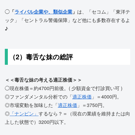
◯
「
ライバル企業や、類似企業
」
は、「セコム」「東洋テ
ック」「セントラル警備保障」など他にも多数存在するよ
♪
（2）毒舌な妹の総評
＜＜毒舌な妹の考える適正株価＞＞
◯現在株価＝約4700円前後。( 少額資金で打診買い可 )
◎ファンダメンタル分析での「
適正株価
」＝4000円。
◎市場変動を加味した「
適正株価
」＝3750円。
◎
「ナンピン」
するなら？＝（現在の業績を維持または向
上した状態で）3200円以下。