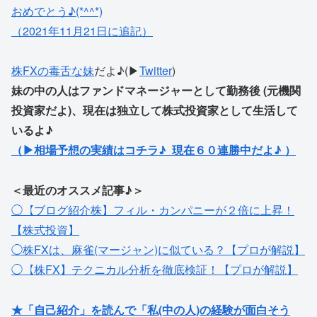
おめでとう♪(*^^*)
（2021年11月21日に追記）
株FXの毒舌な妹
だよ♪(▶
Twitter
)
妹の中の人はファンドマネージャーとして勤務後 (元機関
投資家だよ)、現在は独立して株式投資家として生活して
いるよ♪
（▶相場予想の実績はコチラ♪ 現在６０連勝中だよ♪ ）
＜最近のオススメ記事♪＞
◯【ブログ紹介株】フィル・カンパニーが２倍に上昇！
【株式投資】
◯株FXは、麻雀(マージャン)に似ている？【プロが解説】
◯【株FX】テクニカル分析を徹底検証！【プロが解説】
★「自己紹介」を読んで「私(中の人)の経験が面白そう