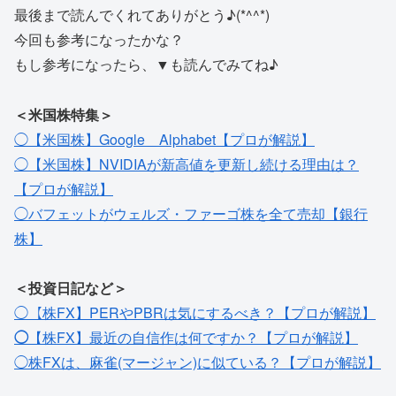
最後まで読んでくれてありがとう♪(*^^*)
今回も参考になったかな？
もし参考になったら、▼も読んでみてね♪
＜米国株特集＞
◯【米国株】Google＿Alphabet【プロが解説】
◯【米国株】NVIDIAが新高値を更新し続ける理由は？
【プロが解説】
◯バフェットがウェルズ・ファーゴ株を全て売却【銀行
株】
＜投資日記など＞
◯【株FX】PERやPBRは気にするべき？【プロが解説】
◯
【株FX】最近の自信作は何ですか？【プロが解説】
◯株FXは、麻雀(マージャン)に似ている？【プロが解説】