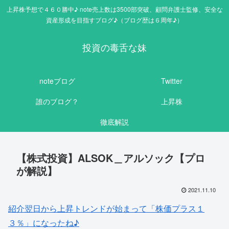
上昇株予想で４６０勝中♪ note売上数は3500部突破、顧問弁護士監修、安全な
資産形成を目指すブログ♪（ブログ歴は６周年♪）
投資の毒舌な妹
noteブログ
Twitter
誰のブログ？
上昇株
徹底解説
【株式投資】ALSOK＿アルソック【プロ
が解説】
2021.11.10
紹介翌日から上昇トレンドが始まって「株価プラス１
３％」になったね♪