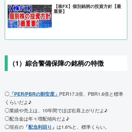
【株FX】個別銘柄の投資方針【最
重要】
（1）綜合警備保障の銘柄の特徴
◯
「PER/PBRの割安度」
PER17.3倍、PBR1.6倍と標準
くらいだよ♪
◯業績や売上は、10年間でほぼ右肩上がりだよ♪
◯配当金は年々増配傾向だよ♪
◯現在の
「
配当利回り
」
は1.6%と、標準くらい。