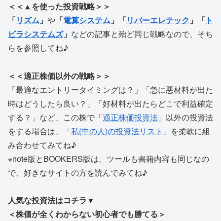
＜＜▲を使った投資戦略＞＞
「
リズム
」
や
「
電算システム
」「
リバーエレテック
」「
ト
ビラシステムズ
」
などの記事と殆ど同じ戦略なので、そち
らを参照してね♪
＜＜適正株価以外の戦略＞＞
「最適なエントリータイミングは？」「急に悪材料が出た
時はどうしたら良い？」「好材料が出たらどこで利益確定
する？」など、この株で「
適正株価投資法
」以外の投資法
をする場合は、「
私(中の人)の投資法リスト
」を柔軟に組
み合わせてみてね♪
※note版とBOOKERS版は、ツールも書籍内容も同じなの
で、好きなサイトの方を読んでみてね♪
人気な投資法はコチラ▼
＜株価が全くわからない初心者でも勝てる＞