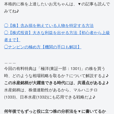
本格的に株を上達したいお兄ちゃんは、▼の記事も読んで
みてね♪
◯【株】含み損を抱えている人物を特定する方法
◯【株式投資】大きな利益を出せる方法【初心者から上級
者まで】
◯ナンピンの極め方【機関の手口も解説】
＿＿＿
今回の有料特典は「極洋(東証一部：1301)」の株を買う
時、どのような相場戦略を取るか？について解説するよ♪
この水産銘柄が大躍進できる時代には、共通点があるよ♪
水産銘柄は、株価連動性があるから、マルハニチロ
(1333)、日本水産(1332)にも応用できる戦略だよ♪
何年後でもずっと役に立つ株の分析法を▼に書いてるか