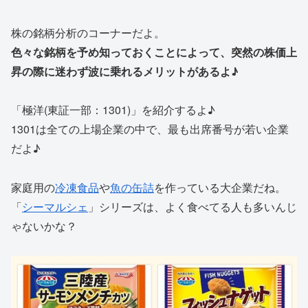
株の銘柄分析のコーナーだよ。
色々な銘柄を予め知っておくことによって、突然の株価上
昇の際に迷わず波に乗れるメリットがあるよ♪
「極洋(東証一部：1301)」を紹介するよ♪
1301は全ての上場企業の中で、最も出席番号が若い企業
だよ♪
家庭用の
冷凍食品
や
魚の缶詰
を作っている大企業だね。
「
シーマルシェ
」シリーズは、よく食べてる人も多いんじ
ゃないかな？