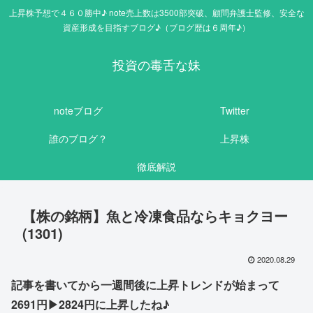
上昇株予想で４６０勝中♪ note売上数は3500部突破、顧問弁護士監修、安全な
資産形成を目指すブログ♪（ブログ歴は６周年♪）
投資の毒舌な妹
noteブログ
Twitter
誰のブログ？
上昇株
徹底解説
【株の銘柄】魚と冷凍食品ならキョクヨー
(1301)
2020.08.29
記事を書いてから一週間後に上昇トレンドが始まって
2691円▶2824円に上昇したね♪