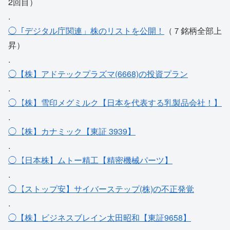
2回目）
.
◯「デジタル庁関連」株のリストを公開！
（７銘柄全部上
昇）
.
◯【株】アドテックプラズマ(6668)の投資プラン
.
◯【株】雪印メグミルク【日本を代表する乳製品会社！】
.
◯【株】カナミック【東証 3939】
.
◯【日本株】ムトー精工【精密機械パーツ】
.
◯【ストップ安】サイバーステップ(株)の不正発覚
.
◯【株】ビジネスブレイン太田昭和【東証9658】