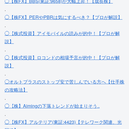
◯【株FX】BBS(東証:9658)が大幅上昇！【成長株】
.
◯【株FX】PERやPBRは気にするべき？【プロが解説】
.
◯【株式投資】アイモバイルの読みが的中！【プロが解
説】
.
◯【株式投資】ロコンドの相場予言が的中！【プロが解
説】
.
◯オルトプラスのストップ安で苦しんでいる方へ【仕手株
の攻略法】
.
◯【株】Aimingの下落トレンドが始まりそう..
.
◯【株FX】アルテリア(東証:4423)【テレワーク関連、光