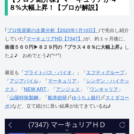
８%大幅上昇！【プロが解説】
｢
プロ投資家の企業分析【2023年1月10日】
｣で先出し紹介
していた｢
マーキュリアHD【7347】
｣が、約１ヶ月後に、
株価５６０円▶８２９円の『プラス４８％に大幅上昇』
し
たよ♪ おめでとう♪(*^^*)
最近も「
ブライトパス・バイオ
」」「
エフティグループ
」
「
アジアパイル
」「
マーキュリア
」「
シンデン・ハイテッ
クス
」「
NEW ART
」「
アンジェス
」「
ワンキャリア
」
「
山陽特殊製鋼
」「
船井総研
｣｢
ゆうちょ銀行
｣｢
スミダコー
ポ
｣など、立て続けに良い結果が出てきているね♪