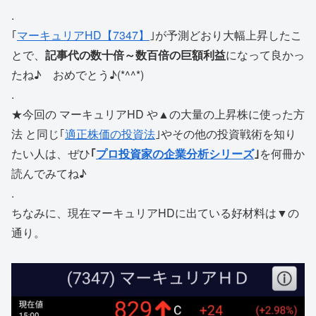
.
｢
マーキュリアHD【7347】
｣が予測どおり大幅上昇したこ
とで、
記事代の数十倍～数百倍の巨額利益
になって良かっ
たね♪ おめでとう♪(*^^*)
.
★今回の マーキュリアHD や▲の大量の上昇株に使った方
法 と同じ｢
適正株価の投資法
｣やその他の投資戦術を知り
たい人は、ぜひ
｢
プロ投資家の企業分析シリーズ
｣
を何冊か
読んでみてね♪
.
ちなみに、現在マーキュリアHDに出ている好材料は▼の
通り。