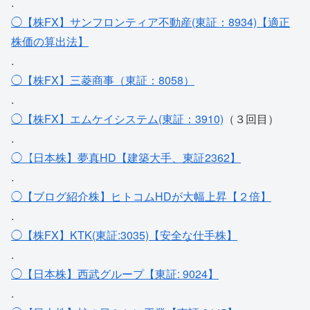
.
◯【株FX】サンフロンティア不動産(東証：8934)【適正
株価の算出法】
.
◯【株FX】三菱商事（東証：8058）
.
◯【株FX】エムケイシステム(東証：3910)
（３回目）
.
◯【日本株】夢真HD【建築大手、東証2362】
.
◯【ブログ紹介株】ヒトコムHDが大幅上昇【２倍】
.
◯【株FX】KTK(東証:3035)【安全な仕手株】
.
◯【日本株】西武グループ【東証: 9024】
.