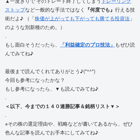
▲一度きりで そのトレード終了してしまう
トレーリング
ストップ
など一般的な手法ではなく
『何度でも』
行える技
術だよ♪ （「
株価が上がっても下がっても勝てる投資法
」
のような別新種のため。）
.
もし面白そうだったら、
「利益確定のプロ技法」
もぜひ読
んでみてね♪
最後まで読んでくれてありがとう♪(*^^*)
今回も参考になったかな？
もし参考になったら、▼も読んでみてね♪
.
＜以下、今までの１４０連勝記事＆銘柄リスト▼＞
.
※その株の選定理由や、戦略などが書いてあるから、ぜひ
色んな記事を読んでお手本にしてみてね♪