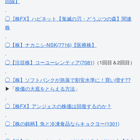
回線】
.
◯【株FX】ハピネット【鬼滅の刃・どうぶつの森】関連
株
.
◯【株】ナカニシ-NSK(7716)【医療株】
.
◯【注目株】コーユーレンティア(7081)
（1回目＆2回目）
.
◯【株】ソフトバンクが急落で割安水準に！買い増す??
▶「
株価の大底をとらえる方法
」
.
◯【株FX】アンジェスの株価は回復するのか？
.
◯【株の銘柄】魚と冷凍食品ならキョクヨー(1301)
.