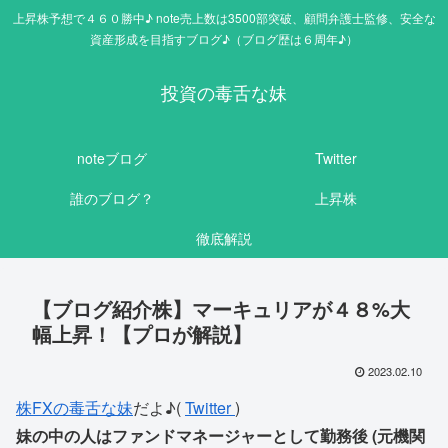
上昇株予想で４６０勝中♪ note売上数は3500部突破、顧問弁護士監修、安全な
資産形成を目指すブログ♪（ブログ歴は６周年♪）
投資の毒舌な妹
noteブログ
Twitter
誰のブログ？
上昇株
徹底解説
【ブログ紹介株】マーキュリアが４８%大
幅上昇！【プロが解説】
2023.02.10
株FXの毒舌な妹
だよ♪(
Twitter
)
妹の中の人はファンドマネージャーとして勤務後 (元機関