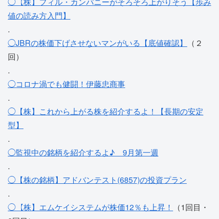
◯【株】フィル・カンパニーがそろそろ上がりそう【歩み
値の読み方入門】
.
◯JBRの株価下げさせないマンがいる【底値確認】
（２
回）
.
◯コロナ渦でも健闘！伊藤忠商事
.
◯【株】これから上がる株を紹介するよ！【長期の安定
型】
.
◯監視中の銘柄を紹介するよ♪ 9月第一週
.
◯【株の銘柄】アドバンテスト(6857)の投資プラン
.
◯【株】エムケイシステムが株価12％も上昇！
（1回目・