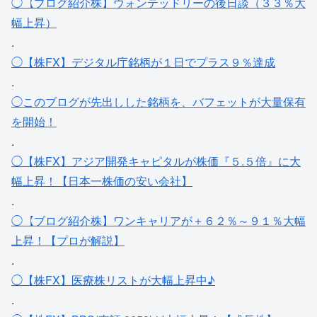
◯【ブログ紹介株】ウォンテッドリーの後日談（３３％大
幅上昇）
.
◯【株FX】デジタル庁銘柄が１日でプラス９％達成
.
◯このブログが先出しした銘柄を、バフェットが大量保有
を開始！
.
◯【株FX】アジア開発キャピタルが株価『５.５倍』に大
幅上昇！【日本一株価の安い会社】
.
◯【ブログ紹介株】ワンキャリアが＋６２％～９１％大幅
上昇！【プロが解説】
.
◯【株FX】医療株リストが大幅上昇中♪
.