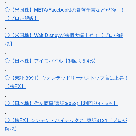
.
◯【米国株】META(Facebook)の暴落予言などが的中！
【プロが解説】
.
◯【米国株】Walt Disneyが株価大幅上昇！【プロが解
説】
.
◯【日本株】アイモバイル【利回り6.4%】
.
◯【東証:3991】ウォンテッドリーがストップ高に上昇！
【株FX】
.
◯【日本株】住友商事(東証:8053)【利回り4～5％】
.
◯【株FX】シンデン・ハイテックス_東証3131【プロが
解説】