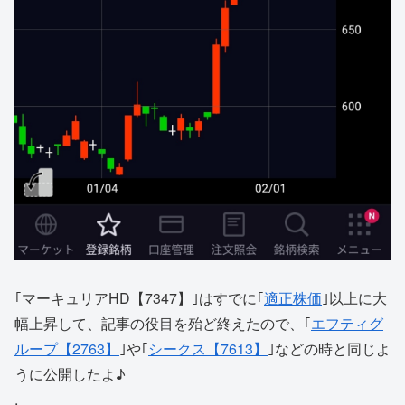
｢マーキュリアHD【7347】｣はすでに｢
適正株価
｣以上に大
幅上昇して、記事の役目を殆ど終えたので、｢
エフティグ
ループ【2763】
｣や｢
シークス【7613】
｣などの時と同じよ
うに公開したよ♪
.