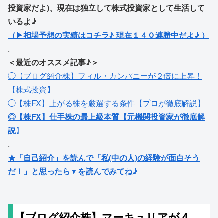
投資家だよ)、現在は独立して株式投資家として生活して
いるよ♪
（▶相場予想の実績はコチラ♪ 現在１４０連勝中だよ♪ ）
.
＜最近のオススメ記事♪＞
◯【ブログ紹介株】フィル・カンパニーが２倍に上昇！
【株式投資】
◯【株FX】上がる株を厳選する条件【プロが徹底解説】
◎【株FX】仕手株の最上級本質【元機関投資家が徹底解
説】
.
★「自己紹介」を読んで「私(中の人)の経験が面白そう
だ！」と思ったら▼を読んでみてね♪
【ブログ紹介株】マーキュリアが４