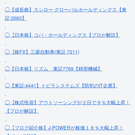
.
◯【成長株】スシロー グローバルホールディングス【東
証:3563】
.
◯【日本株】コパ・ホールディングス【プロが解説】
.
◯【株FX】三菱自動車(東証 7211)
.
◯【日本株】リズム＿東証7769【精密機械】
.
◯【東証:4441】トビラシステムズ【防犯のIT企業】
.
◯【株式投資】アウトソーシングが２日で９％大幅上昇！
【プロが解説】
.
◯【ブログ紹介株】J-POWERが株価１８％大幅上昇！