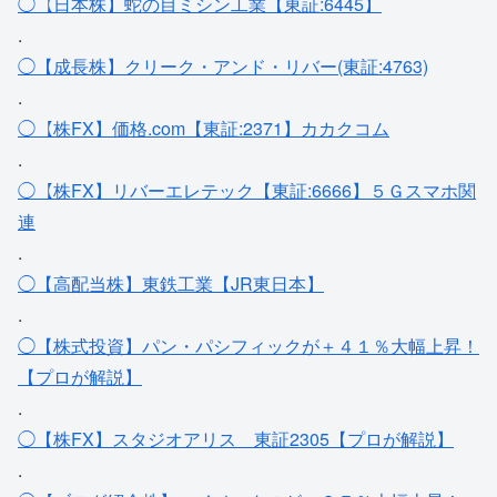
◯【日本株】蛇の目ミシン工業【東証:6445】
.
◯【成長株】クリーク・アンド・リバー(東証:4763)
.
◯【株FX】価格.com【東証:2371】カカクコム
.
◯【株FX】リバーエレテック【東証:6666】５Ｇスマホ関
連
.
◯【高配当株】東鉄工業【JR東日本】
.
◯【株式投資】パン・パシフィックが＋４１％大幅上昇！
【プロが解説】
.
◯【株FX】スタジオアリス＿東証2305【プロが解説】
.