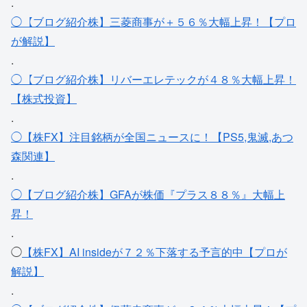
.
◯【ブログ紹介株】三菱商事が＋５６％大幅上昇！【プロ
が解説】
.
◯【ブログ紹介株】リバーエレテックが４８％大幅上昇！
【株式投資】
.
◯【株FX】注目銘柄が全国ニュースに！【PS5,鬼滅,あつ
森関連】
.
◯【ブログ紹介株】GFAが株価『プラス８８％』大幅上
昇！
.
◯
【株FX】AI insideが７２％下落する予言的中【プロが
解説】
.