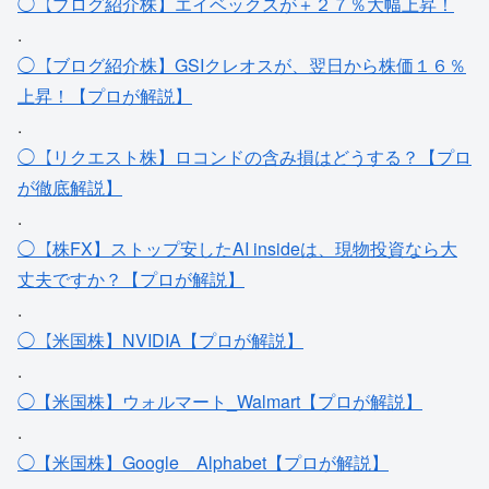
◯【ブログ紹介株】エイベックスが＋２７％大幅上昇！
.
◯【ブログ紹介株】GSIクレオスが、翌日から株価１６％
上昇！【プロが解説】
.
◯【リクエスト株】ロコンドの含み損はどうする？【プロ
が徹底解説】
.
◯【株FX】ストップ安したAI insideは、現物投資なら大
丈夫ですか？【プロが解説】
.
◯【米国株】NVIDIA【プロが解説】
.
◯【米国株】ウォルマート_Walmart【プロが解説】
.
◯【米国株】Google＿Alphabet【プロが解説】