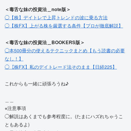
＜毒舌な妹の投資法＿note版＞
◯【株】デイトレで上昇トレンドの波に乗る方法
◯【株FX】上がる株を厳選する条件【プロが徹底解説】
＜毒舌な妹の投資法＿BOOKERS版＞
◯本500冊分の使えるテクニックまとめ【もう読書の必要
なし！】
◯【株FX】私のデイトレード法そのまま【日経225】
これからも一緒に頑張ろうね♪
＿＿
※注意事項
◯解説はあくまでも参考程度に。(たまにハズれちゃうこ
ともあるよ)