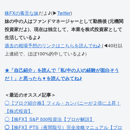
株FXの毒舌な妹
だよ♪(▶
Twitter
)
妹の中の人はファンドマネージャーとして勤務後 (元機関
投資家だよ)、現在は独立して、本業を株式投資家として
生活しているよ♪
過去の相場予想のリンクはこちらを読んでね♪
(◀40社以
上連続で、ほぼ100%的中しているよ♪）
★「自己紹介」を読んで「私(中の人)の経験が面白そう
だ！」と思ったら▼を読んでみてね♪
＜最近のオススメ記事＞
◯【ブログ紹介株】フィル・カンパニーが２倍に上昇！
【株式投資】
◯【株FX】S&P 500投資法【プロが解説】
◯
【株FX】PTS（夜間取引）完全攻略マニュアル【プロ