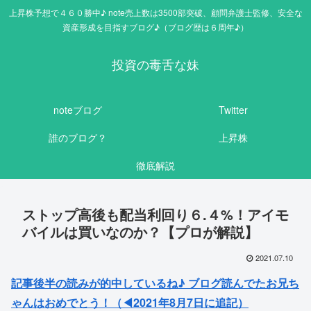
上昇株予想で４６０勝中♪ note売上数は3500部突破、顧問弁護士監修、安全な
資産形成を目指すブログ♪（ブログ歴は６周年♪）
投資の毒舌な妹
noteブログ
Twitter
誰のブログ？
上昇株
徹底解説
ストップ高後も配当利回り６.４%！アイモ
バイルは買いなのか？【プロが解説】
2021.07.10
記事後半の読みが的中しているね♪ ブログ読んでたお兄ち
ゃんはおめでとう！（◀2021年8月7日に追記）