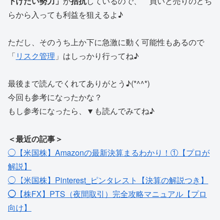
下げたい勢力」
が
拮抗
しているので、 買いと売りのどち
らから入っても利益を狙えるよ♪
ただし、そのうち上か下に急激に動く可能性もあるので
「
リスク管理
」はしっかり行ってね♪
最後まで読んでくれてありがとう♪(*^^*)
今回も参考になったかな？
もし参考になったら、▼も読んでみてね♪
＜最近の記事＞
◯【米国株】Amazonの最新決算まるわかり！①【プロが
解説】
◯【米国株】Pinterest_ピンタレスト【決算の解説つき】
◯
【株FX】PTS（夜間取引）完全攻略マニュアル【プロ
向け】