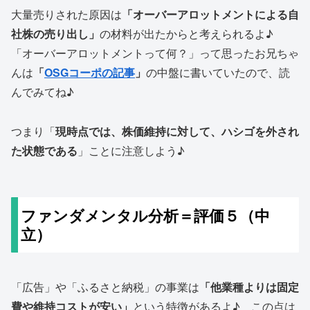
大量売りされた原因は
「オーバーアロットメントによる自
社株の売り出し」
の材料が出たからと考えられるよ♪
「オーバーアロットメントって何？」って思ったお兄ちゃ
んは
「
OSGコーポの記事
」
の中盤に書いていたので、読
んでみてね♪
つまり「
現時点では、株価維持に対して、ハシゴを外され
た状態である
」ことに注意しよう♪
ファンダメンタル分析＝評価５（中
立）
「広告」や「ふるさと納税」の事業は
「他業種よりは固定
費や維持コストが安い」
という特徴があるよ♪ この点は