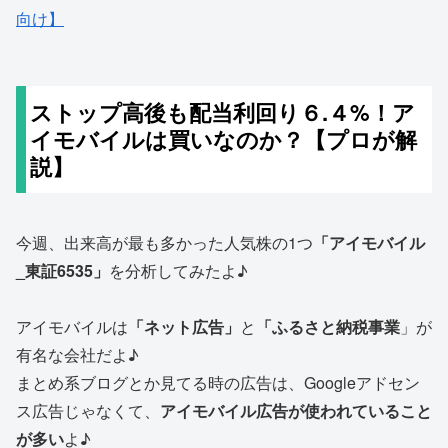
向け】
ストップ高後も配当利回り６.４%！ア
イモバイルは買いなのか？【プロが解
説】
今週、出来高が最も多かった人気株の1つ
「アイモバイル
_東証6535」
を分析してみたよ♪
アイモバイルは
「ネット広告」
と
「ふるさと納税事業
」が
有名な会社だよ♪
まとめ系ブログとか見てる時の広告は、Googleアドセン
ス広告じゃなくて、
アイモバイル広告が使われていること
が多い
よ♪