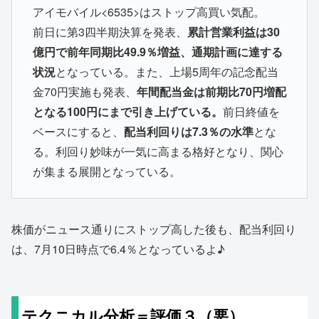
アイモバイル<6535>はストップ高買い気配。
前日に第3四半期決算を発表、
累計営業利益は30
億円で前年同期比49.9％増益、通期計画に達する
状況
となっている。また、上場5周年の記念配当
金70円実施も発表、
年間配当金は前期比70円増配
となる100円にまで引き上げている。
前日終値を
ベースにすると、
配当利回りは7.3％の水準
とな
る。利回り妙味が一気に高まる格好となり、関心
が集まる展開となっている。
株価がニュース通りにストップ高した後も、配当利回り
は、7月10日時点で6.4％となっているよ♪
テクニカル分析＝評価３（悪）