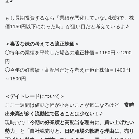
よ♪
もし長期投資するなら「業績が悪化していない状態で、株
価1150円以下になった時」が狙い目だと考えているよ♪
＜毒舌な妹の考えてる適正株価＞
◯毎年の業績を平均した場合の適正株価＝1150円～1200
円
◯今年の好業績・高配当だけを考えた適正株価＝1400円
～1500円
＜デイトレードについて＞
ここ一週間は値動き幅が小さいことが気になるけど、
常時
出来高が多く流動性で困ることは少ない
よ♪
現時点で
「今期の好業績と高配当を理由に、買い上げたい
勢力」
と
「自社株売りと、日経相場の軟調を理由に、売り