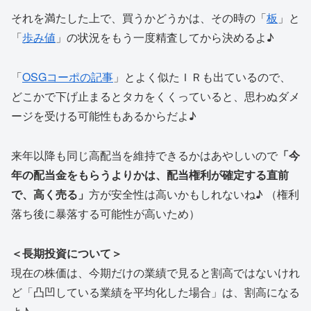
それを満たした上で、買うかどうかは、その時の「
板
」と
「
歩み値
」の状況をもう一度精査してから決めるよ♪
「
OSGコーポの記事
」とよく似たＩＲも出ているので、
どこかで下げ止まるとタカをくくっていると、思わぬダメ
ージを受ける可能性もあるからだよ♪
来年以降も同じ高配当を維持できるかはあやしいので
「今
年の配当金をもらうよりかは、配当権利が確定する直前
で、高く売る」
方が安全性は高いかもしれないね♪ （権利
落ち後に暴落する可能性が高いため）
＜長期投資について＞
現在の株価は、今期だけの業績で見ると割高ではないけれ
ど「凸凹している業績を平均化した場合」は、割高になる