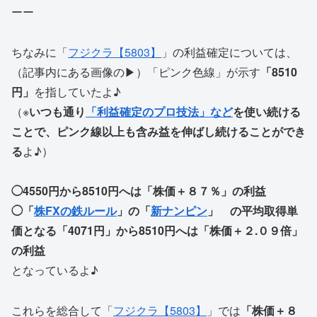
ーー
ちなみに「
フジクラ【5803】
」の利益確定については、
（記事内にある画像の▶）「ピンク色線」が示す
「8510
円」
を指していたよ♪
（※
いつも通り
「利益確定のプロ技法」など
を使い続ける
ことで、ピンク線以上も含み益を伸ばし続けることができ
る
よ♪）
◯4550円から8510円へは「株価＋８７％」の利益
◯「
株FXの鉄ルール
」の「
新ナンピン
」 の平均取得単
価となる「4071円」から8510円へは「株価＋２.０９倍」
の利益
となっているよ♪
これらを総合して「
フジクラ【5803】
」では
「株価＋８