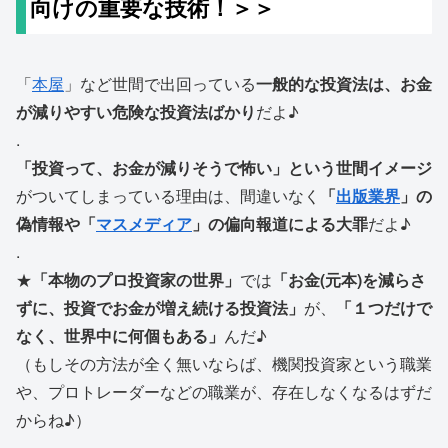
向けの重要な技術！＞＞
「
本屋
」など世間で出回っている
一般的な投資法は、お金
が減りやすい危険な投資法ばかり
だよ♪
.
「投資って、お金が減りそうで怖い」という世間イメージ
がついてしまっている理由は、間違いなく
「
出版業界
」の
偽情報や「
マスメディア
」の偏向報道による大罪
だよ♪
.
★
「本物のプロ投資家の世界」
では
「お金(元本)を減らさ
ずに、投資でお金が増え続ける投資法」
が、
「１つだけで
なく、世界中に何個もある」
んだ♪
（もしその方法が全く無いならば、機関投資家という職業
や、プロトレーダーなどの職業が、存在しなくなるはずだ
からね♪）
.