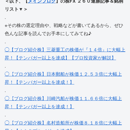
＜以下、【
メインブログ
】の株FX ２６０連勝記事＆銘柄
リスト▼＞
.
※その株の選定理由や、戦略などが書いてあるから、ぜひ
色んな記事を読んでお手本にしてみてね♪
.
◯【ブログ紹介株】三菱重工の株価が『１４倍』に大幅上
昇！【テンバガー以上を達成】【プロ投資家が解説】
.
◯【ブログ紹介株】日本郵船が株価１２.５３倍に大幅上
昇！【テンバガー以上を達成！】
.
◯【ブログ紹介株】川崎汽船が株価１１.６６倍に大幅上
昇！【テンバガー以上を達成！】
.
◯【ブログ紹介株】名村造船所が株価８.１８倍に大幅上