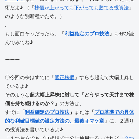
術だよ♪ （「
株価が上がっても下がっても勝てる投資法
」
のような別新種のため。）
.
もし面白そうだったら、
「
利益確定のプロ技法
」
もぜひ読
んでみてね♪
ーーー
◯今回の株はすでに「
適正株価
」すらも超えて大幅上昇し
ているよ♪
そのような
超大幅上昇株に対して「どうやって天井まで株
価を持ち続けるのか？」
の方法は、
すでに
「
利益確定のプロ技法
」
または
「
プロ基準での具体
的な利確目標値の設定方法の、最後オマケ章
」
に、２通り
の投資法を書いているよ♪
「１つ片方でもプロ相場で十分に通用する」けれど「
２つ