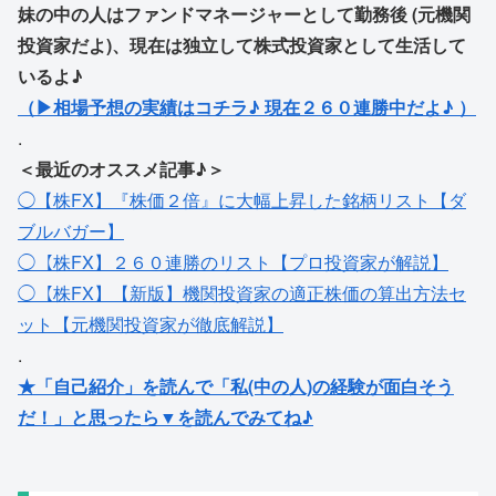
妹の中の人はファンドマネージャーとして勤務後 (元機関
投資家だよ)、現在は独立して株式投資家として生活して
いるよ♪
（▶相場予想の実績はコチラ♪ 現在２６０連勝中だよ♪ ）
.
＜最近のオススメ記事♪＞
◯【株FX】『株価２倍』に大幅上昇した銘柄リスト【ダ
ブルバガー】
◯【株FX】２６０連勝のリスト【プロ投資家が解説】
◯【株FX】【新版】機関投資家の適正株価の算出方法セ
ット【元機関投資家が徹底解説】
.
★「自己紹介」を読んで「私(中の人)の経験が面白そう
だ！」と思ったら▼を読んでみてね♪