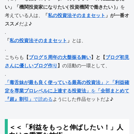
い」「機関投資家になりたい( 投資機関で働きたい )」
を
考えている人は、
「
私の投資法そのままセット
」が一番オ
ススメ
だよ♪
.
「
私の投資法そのままセット
」
とは、
.
こちらも
【
ブログ５周年の大盤振る舞い
】と【
ブログ初見
さんに優しいブログ作り
】
の活動の一環として、
.
「毒舌妹が最も良く使っている最高の投資法」
と
「利益確
定を専業プロレベルに上達する投資法」
を
「全部まとめて
『超』割引」
で読める
ようにした作品セットだよ♪
＜＜「利益をもっと伸ばしたい！」人