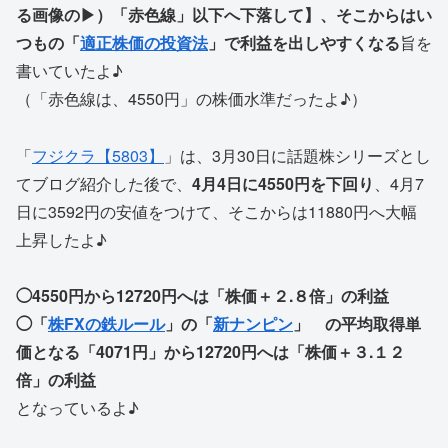
る画像の▶）「赤色線」以下へ下落して】、そこからはい
つもの「
適正株価の投資法
」で利益を出しやすくなる
旨を
書いていたよ♪
（「赤色線は、4550円」の株価水準だったよ♪）
「
フジクラ【5803】
」は、3月30日に話題株シリーズとし
てブログ紹介した後で、
4月4日に4550円を下回り
、4月7
日に3592円の安値をつけて、そこからは11880円へ大幅
上昇したよ♪
◯4550円から12720円へは「株価＋２.８倍」の利益
◯「
株FXの鉄ルール
」の「
新ナンピン
」 の平均取得単
価となる「4071円」から12720円へは「株価＋３.１２
倍」の利益
となっているよ♪