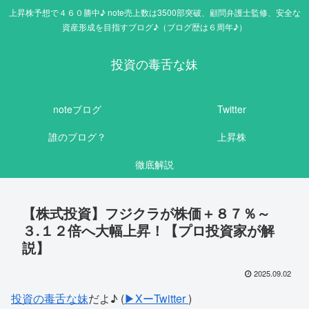
上昇株予想で４６０勝中♪ note売上数は3500部突破、顧問弁護士監修、安全な
資産形成を目指すブログ♪（ブログ歴は６周年♪）
投資の毒舌な妹
noteブログ
Twitter
誰のブログ？
上昇株
徹底解説
【株式投資】フジクラが株価＋８７％～
３.１２倍へ大幅上昇！【プロ投資家が解
説】
2025.09.02
投資の毒舌な妹
だよ♪ (
▶XーTwitter
)