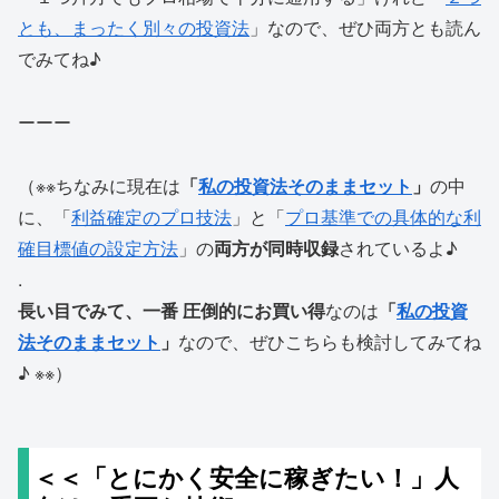
とも、まったく別々の投資法
」なので、ぜひ両方とも読ん
でみてね♪
ーーー
（※※ちなみに現在は
「
私の投資法そのままセット
」
の中
に、「
利益確定のプロ技法
」と「
プロ基準での具体的な利
確目標値の設定方法
」の
両方が同時収録
されているよ♪
.
長い目でみて、一番 圧倒的にお買い得
なのは
「
私の投資
法そのままセット
」
なので、ぜひこちらも検討してみてね
♪ ※※）
＜＜「とにかく安全に稼ぎたい！」人