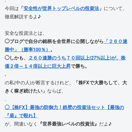
今回は
「
安全性が世界トップレベルの投資法
」
について、
徹底解説するよ♪
安全な投資法とは、
◯ブログで自分の銘柄を全世界に公開しながら
「２６０連
勝中」（勝率100％）
。
◯しかも、
２６０連勝のうち７０回以上(27%以上)が、株
価２倍～１４倍以上に巨大上昇
で勝ち。
.
の私(中の人)が断言するけれど、
「株FXで大勝ちして、大
きく稼ぎ続けたい」
ならば、
.
◯【株FX】最強の防御力！鉄壁の投資法セット【最強の
『盾』で殴れ】
が、間違いなく
『世界最強レベルの投資法』
だよ♪