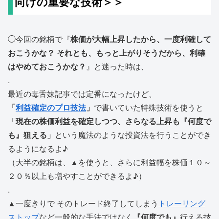
向けの重要な技術＞＞
◯今回の銘柄で『
株価が大幅上昇したから、一度利確して
おこうかな？ それとも、もっと上がりそうだから、利確
はやめておこうかな？
』と迷った時は、
.
最近の毒舌妹記事では定番になったけど、
「
利益確定のプロ技法
」
で書いていた特殊技術を使うと
「
現在の株価利益を確定しつつ、さらなる上昇も『何度で
も』狙える」
という魔法のような投資法を行うことができ
るようになるよ♪
（大半の銘柄は、▲を使うと、さらに利益幅を株価１０～
２０％以上も増やすことができるよ♪）
.
▲一度きりで そのトレード終了してしまう
トレーリング
ストップ
など一般的な手法ではなく
『何度でも』
行える技