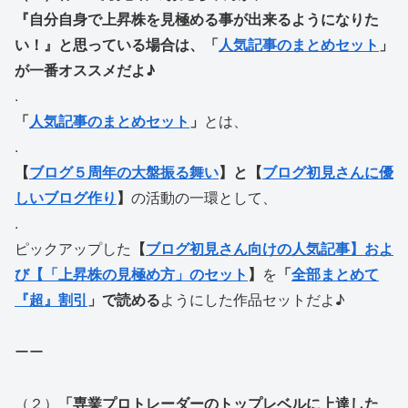
『自分自身で上昇株を見極める事が出来るようになりた
い！』と思っている場合は、「
人気記事のまとめセット
」
が一番オススメだよ♪
.
「
人気記事のまとめセット
」
とは、
.
【
ブログ５周年の大盤振る舞い
】と【
ブログ初見さんに優
しいブログ作り
】
の活動の一環として、
.
ピックアップした
【
ブログ初見さん向けの人気記事】およ
び【「上昇株の見極め方」のセット
】
を
「
全部まとめて
『超』割引
」で読める
ようにした作品セットだよ♪
ーー
（２）
「専業プロトレーダーのトップレベルに上達した