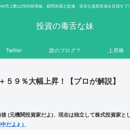
note売上数は3500部突破、顧問弁護士監修、安全な資産形成を目指すブ
投資の毒舌な妹
Twitter
誰のブログ？
上昇株
＋５９％大幅上昇！【プロが解説】
後 (元機関投資家だよ)、現在は独立して株式投資家と
中だよ♪ ）