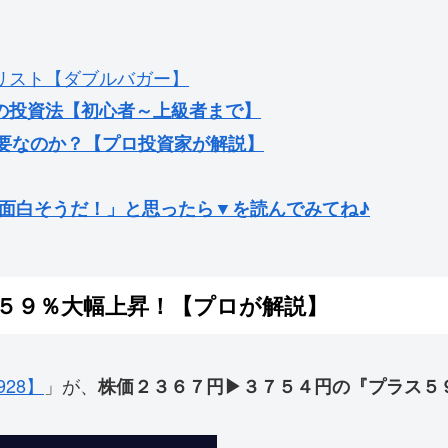
リスト【ダブルバガー】
の投資法【初心者～上級者まで】
必要なのか？【プロ投資家が解説】
が面白そうだ！」と思ったら▼を読んでみてね♪
５９％大幅上昇！【プロが解説】
28】
」が、
株価２３６７円▶３７５４円の『プラス５