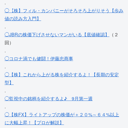
.
◯【株】フィル・カンパニーがそろそろ上がりそう【歩み
値の読み方入門】
.
◯JBRの株価下げさせないマンがいる【底値確認】
（２
回）
.
◯コロナ渦でも健闘！伊藤忠商事
.
◯【株】これから上がる株を紹介するよ！【長期の安定
型】
.
◯監視中の銘柄を紹介するよ♪ 9月第一週
.
◯【株FX】ライトアップの株価が＋２０%～６４%以上
に大幅上昇！【プロが解説】