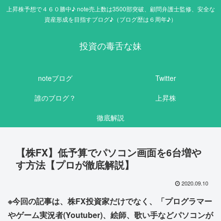
上昇株予想で４６０勝中♪ note売上数は3500部突破、顧問弁護士監修、安全な
資産形成を目指すブログ♪（ブログ歴は６周年♪）
投資の毒舌な妹
noteブログ
Twitter
誰のブログ？
上昇株
徹底解説
【株FX】低予算でパソコン画面を6台増や
す方法【プロが徹底解説】
2020.09.10
※今回の記事は、株FX投資家だけでなく、「プログラマー
やゲーム実況者(Youtuber)、絵師、歌い手などパソコンが