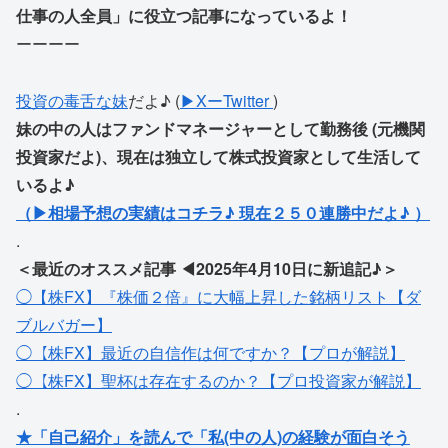
仕事の人全員」に役立つ記事になっているよ！
ーーーー
投資の毒舌な妹
だよ♪ (
▶XーTwitter
)
妹の中の人はファンドマネージャーとして勤務後 (元機関
投資家だよ)、現在は独立して株式投資家として生活して
いるよ♪
（▶相場予想の実績はコチラ♪ 現在２５０連勝中だよ♪ ）
.
＜最近のオススメ記事 ◀2025年4月10日に新追記♪＞
◯【株FX】『株価２倍』に大幅上昇した銘柄リスト【ダ
ブルバガー】
◯【株FX】最近の自信作は何ですか？【プロが解説】
◯【株FX】聖杯は存在するのか？【プロ投資家が解説】
.
★「自己紹介」を読んで「私(中の人)の経験が面白そう