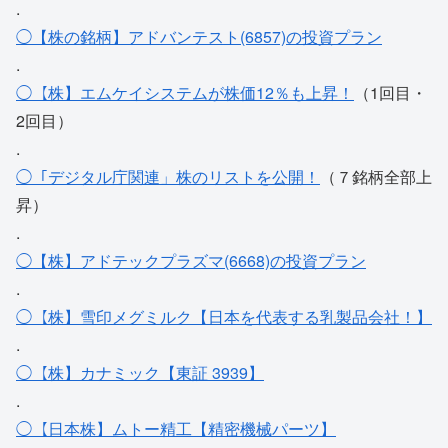
.
◯【株の銘柄】アドバンテスト(6857)の投資プラン
.
◯【株】エムケイシステムが株価12％も上昇！
（1回目・
2回目）
.
◯「デジタル庁関連」株のリストを公開！
（７銘柄全部上
昇）
.
◯【株】アドテックプラズマ(6668)の投資プラン
.
◯【株】雪印メグミルク【日本を代表する乳製品会社！】
.
◯【株】カナミック【東証 3939】
.
◯【日本株】ムトー精工【精密機械パーツ】