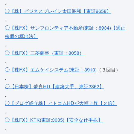
.
◯【株】ビジネスブレイン太田昭和【東証9658】
.
◯【株FX】サンフロンティア不動産(東証：8934)【適正
株価の算出法】
.
◯【株FX】三菱商事（東証：8058）
.
◯【株FX】エムケイシステム(東証：3910)
（３回目）
.
◯【日本株】夢真HD【建築大手、東証2362】
.
◯【ブログ紹介株】ヒトコムHDが大幅上昇【２倍】
.
◯【株FX】KTK(東証:3035)【安全な仕手株】
.