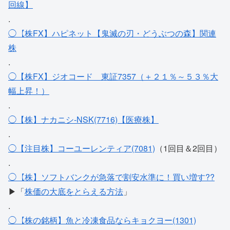
回線】
.
◯【株FX】ハピネット【鬼滅の刃・どうぶつの森】関連
株
.
◯【株FX】ジオコード＿東証7357（＋２１％～５３％大
幅上昇！）
.
◯【株】ナカニシ-NSK(7716)【医療株】
.
◯【注目株】コーユーレンティア(7081)
（1回目＆2回目）
.
◯【株】ソフトバンクが急落で割安水準に！買い増す??
▶「
株価の大底をとらえる方法
」
.
◯【株の銘柄】魚と冷凍食品ならキョクヨー(1301)