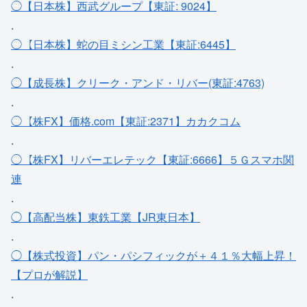
◯【日本株】西武グループ【東証: 9024】
.
◯【日本株】蛇の目ミシン工業【東証:6445】
.
◯【成長株】クリーク・アンド・リバー(東証:4763)
.
◯【株FX】価格.com【東証:2371】カカクコム
.
◯【株FX】リバーエレテック【東証:6666】５Ｇスマホ関
連
.
◯【高配当株】東鉄工業【JR東日本】
.
◯【株式投資】パン・パシフィックが＋４１％大幅上昇！
【プロが解説】
.