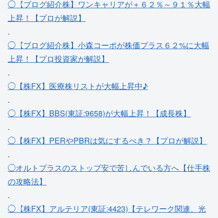
◯【ブログ紹介株】ワンキャリアが＋６２％～９１％大幅
上昇！【プロが解説】
.
◯【ブログ紹介株】小森コーポが株価プラス６２%に大幅
上昇！【プロ投資家が解説】
.
◯【株FX】医療株リストが大幅上昇中♪
.
◯【株FX】BBS(東証:9658)が大幅上昇！【成長株】
.
◯【株FX】PERやPBRは気にするべき？【プロが解説】
.
◯オルトプラスのストップ安で苦しんでいる方へ【仕手株
の攻略法】
.
◯【株FX】アルテリア(東証:4423)【テレワーク関連、光