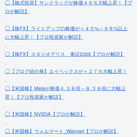
◯【株式投資】サンドラッグが株価４６％大幅上昇！【プ
ロが解説】
.
◯【株FX】ライトアップの株価が＋４５%～９８%以上
に大幅上昇！【プロ投資家が解説】
.
◯【株FX】スタジオアリス＿東証2305【プロが解説】
.
◯【ブログ紹介株】エイベックスが＋２７％大幅上昇！
.
◯【米国株】Metaが株価４.３８倍～８.３８倍に大幅上
昇！【プロ投資家が解説】
.
◯【米国株】NVIDIA【プロが解説】
.
◯【米国株】ウォルマート_Walmart【プロが解説】